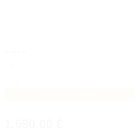
ZURÜCKSETZEN
Ringgröße
Ring Maui 12 Menge
IN DEN WARENKORB
1.690,00
€