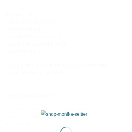
Gelbgold 750,
1 facettierter Citrin 12 mm,
Farbe hellorange,
Kunststoff 3 fach gewickelt,
Farbe khaki, durchscheinend,
Durchmesser 4 mm
Der Ring wird mit einer hochwertigen,
individuellen
Schmuckverpackung geliefert.
Weitere Informationen
→ Wie kann ich meine Ringgröße ermitteln?
→ Unsere Kunststoffe und Ringfarben
→ Unsere Steine