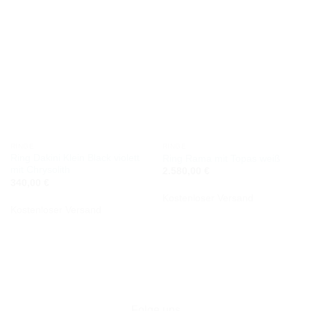
RINGE
RINGE
Ring Dakini Klein Black violett
Ring Rama mit Topas weiß
mit Chrysolith
2.580,00
€
340,00
€
Kostenloser Versand
Kostenloser Versand
Folge uns